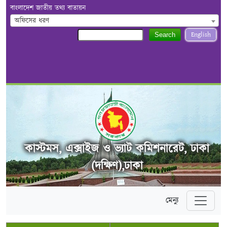
বাংলাদেশ জাতীয় তথ্য বাতায়ন
অফিসের ধরণ
English
Search
কাস্টমস, এক্সাইজ ও ভ্যাট কমিশনারেট, ঢাকা
(দক্ষিণ),ঢাকা
মেন্যু