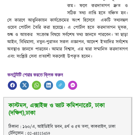
কম। ফলে করদাতাগণ দ্রুত ও
সঠিক তথ্য প্রাপ্তি হতে বঞ্চিত হন।
সে কারণে আধুনিকায়ন কার্যক্রেমের অংশ হিসেবে একটি তথ্যবহুল
ওয়েব পোর্টাল তৈরি করা হয়েছে। এ পোর্টাল হতে করদাতাগন মূসক,
শুল্ক ও আয়কর সংক্রান্ত বিষয়ে সর্বশেষ তথ্য জানতে পারবেন। তা ছাড়া
আইন, বিধিমালা, নতুন-পুরাতন সকল প্রজ্ঞাপন, আদেশ ইত্যাদির সর্বশেষ
অবস্থাও জানতে পারবেন। আমার বিশ্বাস, এর দ্বারা সম্মানিত করদাতাগণ
এবং সংশ্লিষ্ট সেবা প্রত্যাশী সকলেই উপকৃত হবেন।
কনটেন্টটি শেয়ার করতে ক্লিক করুন
কাস্টমস, এক্সাইজ ও ভ্যাট কমিশনারেট, ঢাকা
(দক্ষিণ),ঢাকা
ঠিকানা : ১৬০/এ, আইডিইবি ভবন, ৪র্থ ও ৫ম তলা, কাকরাইল, ঢাকা
টেলিফোন : 02-48315459