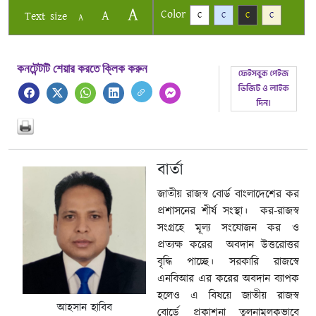
A
Color
A
Text size
C
C
C
C
A
কনটেন্টটি শেয়ার করতে ক্লিক করুন
বার্তা
জাতীয় রাজস্ব বোর্ড বাংলাদেশের কর
প্রশাসনের শীর্ষ সংস্থা। কর-রাজস্ব
সংগ্রহে মূল্য সংযোজন কর ও
প্রত্যক্ষ করের অবদান উত্তরোত্তর
বৃদ্ধি পাচ্ছে। সরকারি রাজস্বে
এনবিআর এর করের অবদান ব্যাপক
হলেও এ বিষয়ে জাতীয় রাজস্ব
আহসান হাবিব
বোর্ডে প্রকাশনা তুলনামূলকভাবে