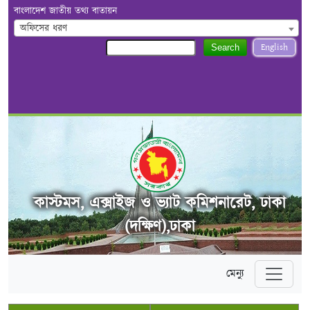
বাংলাদেশ জাতীয় তথ্য বাতায়ন
অফিসের ধরণ
English
Search
কাস্টমস, এক্সাইজ ও ভ্যাট কমিশনারেট, ঢাকা
(দক্ষিণ),ঢাকা
মেন্যু