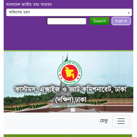
বাংলাদেশ জাতীয় তথ্য বাতায়ন
অফিসের ধরণ
English
Search
কাস্টমস, এক্সাইজ ও ভ্যাট কমিশনারেট, ঢাকা
(দক্ষিণ),ঢাকা
মেন্যু