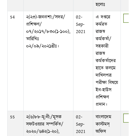
হলোঃ
54
২(২৩)-জনপ্রশা:/সদর/
02-
এ দপ্তরে
প্রশিক্ষণ/
Sep-
কর্মরত
০৭/২০১৭/৮৩০(১-১০০),
2021
রাজস্ব
তারিখিঃ
কর্মকর্তা/
০২/০৯/২০২১খ্রীঃ।
সহকারী
রাজস্ব
কর্মকর্তাদের
হাতে কলমে
দাখিলপত্র
পরীক্ষা বিষয়ে
ইন-হাউস
প্রশিক্ষণ
প্রদান।
55
২(৬)৮৮-মূ:নী:/মূসক
02-
বাংলাদেম
সফটওয়্যার সম্পর্কিত/
Sep-
কাস্টমস্‌
২০২০/৬৪২(১-২০),
2021
অফিস