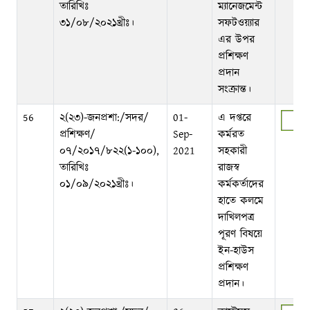
তারিখিঃ
ম্যানেজমেন্ট
৩১/০৮/২০২১খ্রীঃ।
সফটওয়্যার
এর উপর
প্রশিক্ষণ
প্রদান
সংক্রান্ত।
56
২(২৩)-জনপ্রশা:/সদর/
01-
এ দপ্তরে
প্রশিক্ষণ/
Sep-
কর্মরত
০৭/২০১৭/৮২২(১-১০০),
2021
সহকারী
তারিখিঃ
রাজস্ব
০১/০৯/২০২১খ্রীঃ।
কর্মকর্তাদের
হাতে কলমে
দাখিলপত্র
পূরণ বিষয়ে
ইন-হাউস
প্রশিক্ষণ
প্রদান।