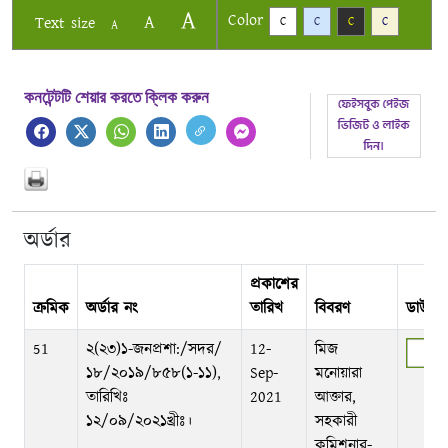
A
Color
A
Text size
C
C
C
C
A
কনটেন্টটি শেয়ার করতে ক্লিক করুন
অর্ডার
প্রকাশের
ক্রমিক
অর্ডার নং
তারিখ
বিবরণ
ডাউনল
51
২(২৩)১-জনপ্রশা:/সদর/
12-
মিজ
১৮/২০১৯/৮৫৮(১-১১),
Sep-
মনোয়ারা
তারিখিঃ
2021
আক্তার,
১২/০৯/২০২১খ্রীঃ।
সহকারী
কমিশনার-