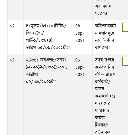
এর বদলি
সংক্রান্ত।
52
৪/মূসক/৮(১১৮)বিবিধ/
08-
কমিশনারেটে
বিচার/১৭/
Sep-
মামলাসমূহে
পার্ট-১/৮৩৮(৪),
2021
ন্যায় নির্ণয়ন
তারিখ-০৫/০৯/২০২১খ্রীঃ।
কার্যক্রম।
53
২(২৩)১-জনপ্রশা:/সদর/
05-
সদর দপ্তরে
১২/২০১৯/৮৩৩(১-৩০),
Sep-
কর্মরত নিম্ন
তারিখিঃ
2021
বর্ণিত রাজস্ব
০২/০৯/২০২১খ্রীঃ।
কর্মকর্তা/
রাজস্ব
কর্মকর্তা (চঃ
দাঃ) দের
দায়িত্ব ও
কর্তব্য
নিম্নরূপে
বন্টন করা