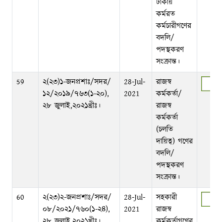
ঢাকায়
কর্মরত
কর্মচারীগণের
বদলি/
পদস্থকরণ
সংক্রান্ত।
59
২(২৩)১-জনপ্রশাঃ/সদর/
28-Jul-
রাজস্ব
১২/২০১৯/৭৬৩(১-২০),
2021
কর্মকর্তা/
২৮ জুলাই,২০২১খ্রীঃ।
রাজস্ব
কর্মকর্তা
(চলতি
দায়িত্ব) গণের
বদলি/
পদস্থকরণ
সংক্রান্ত।
60
২(২৩)২-জনপ্রশাঃ/সদর/
28-Jul-
সহকারী
০৮/২০২১/৭৬০(১-২৪),
2021
রাজস্ব
২৮ জুলাই,২০২১খ্রীঃ।
কর্মকর্তাগণের