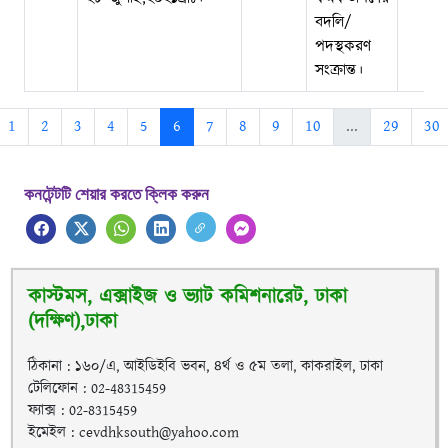
বদলি/
পদস্থকরণ
সংক্রান্ত।
1
2
3
4
5
6
7
8
9
10
...
29
30
কনটেন্টটি শেয়ার করতে ক্লিক করুন
কাস্টমস, এক্সাইজ ও ভ্যাট কমিশনারেট, ঢাকা
(দক্ষিণ),ঢাকা
ঠিকানা : ১৬০/এ, আইডিইবি ভবন, ৪র্থ ও ৫ম তলা, কাকরাইল, ঢাকা
টেলিফোন : 02-48315459
ফ্যাক্স : 02-8315459
ইমেইল : cevdhksouth@yahoo.com