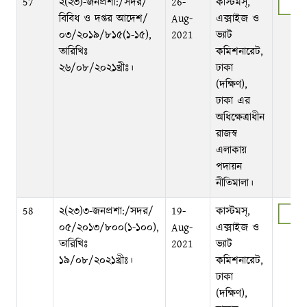
57
২(২৩)-জনপ্রশা:/সদর/
26-
কাস্টমস্‌,
বিবিধ ও দপ্তর আদেশ/
Aug-
এক্সাইজ ও
০৩/২০১৯/৮১৫(১-১৫),
2021
ভ্যাট
তারিখিঃ
কমিশনারেট,
২৬/০৮/২০২১খ্রীঃ।
ঢাকা
(দক্ষিণ),
ঢাকা এর
অধিক্ষেত্রাধীন
রাজস্ব
এলাকায়
পদায়ন
নীতিমালা।
58
২(২৩)৩-জনপ্রশা:/সদর/
19-
কাস্টমস্‌,
০৫/২০১৩/৮০০(১-১০০),
Aug-
এক্সাইজ ও
তারিখিঃ
2021
ভ্যাট
১৯/০৮/২০২১খ্রীঃ।
কমিশনারেট,
ঢাকা
(দক্ষিণ),