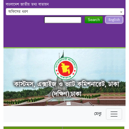
বাংলাদেশ জাতীয় তথ্য বাতায়ন
অফিসের ধরণ
English
Search
কাস্টমস, এক্সাইজ ও ভ্যাট কমিশনারেট, ঢাকা
(দক্ষিণ),ঢাকা
মেন্যু