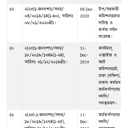
84
২(২৩)১-জনপ্রশাঃ/সদর/
08-Jan-
উপ/সহকারী
০৪/২০১৯/১৪(১-৯০), তারিখঃ
2020
কমিশনারদের
০৮/০১/২০২০খ্রীঃ।
দায়িত্ব ও
কর্তব্য বন্টন
সংক্রান্ত।
85
২(২৩)১-জনপ্রশাঃ/সদর/
31-
কাস্টমস্‌,
১৮/২০১৯/১৩৪৯(১-২৪),
Dec-
এক্সাইজ ও
তারিখঃ ৩১/১২/২০১৯খ্রীঃ।
2019
ভ্যাট
কমিশনারেট,
ঢাকা (দক্ষিণ),
ঢাকায় কর্মরত
কর্মকর্তাগণের
বদলি/
পদস্থকরণ।
86
২(২৩)-১-জনপ্রশাঃ/সদর/
11-
কর্মকর্তাগণের
১৮/২০১৯/১২৭৪(১-২৫),
Dec-
বদলি/