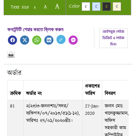
A
Color
A
Text size
C
C
C
C
A
কনটেন্টটি শেয়ার করতে ক্লিক করুন
অর্ডার
প্রকাশের
ক্রমিক
অর্ডার নং
তারিখ
বিবরণ
81
২(২৩)৩-জনপ্রশাঃ/সদর/
27-Jan-
জনাব মোঃ
ব্যক্তিগত/০৭/২০১৩/৫১(১-১২),
2020
খালেকুজ্জামান,
তারিখঃ ২৭/০১/২০২০খ্রীঃ।
অফিস
সহকারী কাম
কম্পিউটার