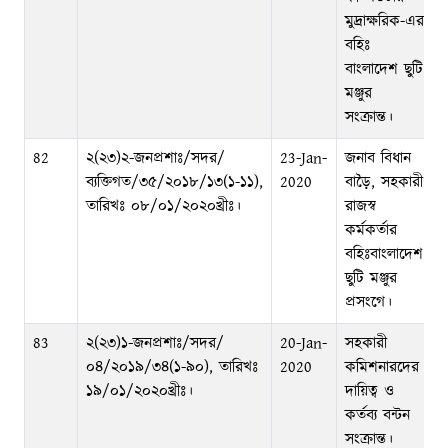
মুদ্রাক্ষরিক-এর
বহিঃ
বাংলাদেশ ছুটি
মঞ্জুর
সংক্রান্ত।
82
২(২৩)২-জনপ্রশাঃ/সদর/
23-Jan-
জনাব বিধান
ব্যক্তিগত/৩৫/২০১৮/১৩(১-১১),
2020
বাড়ৈ, সহকারী
তারিখঃ ০৮/০১/২০২০খ্রীঃ।
রাজস্ব
কর্মকর্তার
বহিঃবাংলাদেশ
ছুটি মঞ্জুর
প্রসংগে।
83
২(২৩)১-জনপ্রশাঃ/সদর/
20-Jan-
সহকারী
০৪/২০১৯/৩৪(১-৯০), তারিখঃ
2020
কমিশনারদের
১৯/০১/২০২০খ্রীঃ।
দায়িত্ব ও
কর্তব্য বন্টন
সংক্রান্ত।