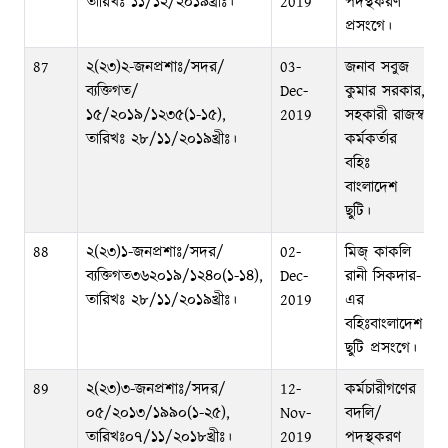
তারিখঃ ১১/১২/২০১৯খ্রীঃ।
2019
পদস্থকরণ
প্রসংগে।
87
২(২৩)২-জনপ্রশাঃ/সদর/
03-
জনাব সবুজ
ব্যক্তিগত/
Dec-
কুমার সরকার,
১৫/২০১৯/১২৩৫(১-১৫),
2019
সহকারী রাজস্ব
তারিখঃ ২৮/১১/২০১৯খ্রীঃ।
কর্মকর্তার
বহিঃ
বাংলাদেশ
ছুটি।
88
২(২৩)১-জনপ্রশাঃ/সদর/
02-
মিজ্‌ কাকলি
ব্যক্তিগত৩৬২০১৯/১২৪০(১-১৪),
Dec-
রানী সিকদার-
তারিখঃ ২৮/১১/২০১৯খ্রীঃ।
2019
এর
বহিঃবাংলাদেশ
ছুটি প্রসংগে।
89
২(২৩)৩-জনপ্রশাঃ/সদর/
12-
কর্মচারীগণের
০৫/২০১৩/১৯৯০(১-২৫),
Nov-
বদলি/
তারিখঃ০৭/১১/২০১৮খ্রীঃ।
2019
পদস্থকরণ