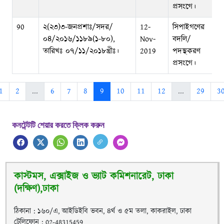
প্রসংগে।
90
২(২৩)৩-জনপ্রশাঃ/সদর/
12-
সিপাইগণের
০৪/২০১৬/১১৮৯(১-৮০),
Nov-
বদলি/
তারিখঃ ০৭/১১/২০১৮খ্রীঃ।
2019
পদস্থকরণ
প্রসংগে।
1
2
...
6
7
8
9
10
11
12
...
29
3
কনটেন্টটি শেয়ার করতে ক্লিক করুন
কাস্টমস, এক্সাইজ ও ভ্যাট কমিশনারেট, ঢাকা
(দক্ষিণ),ঢাকা
ঠিকানা : ১৬০/এ, আইডিইবি ভবন, ৪র্থ ও ৫ম তলা, কাকরাইল, ঢাকা
টেলিফোন : 02-48315459