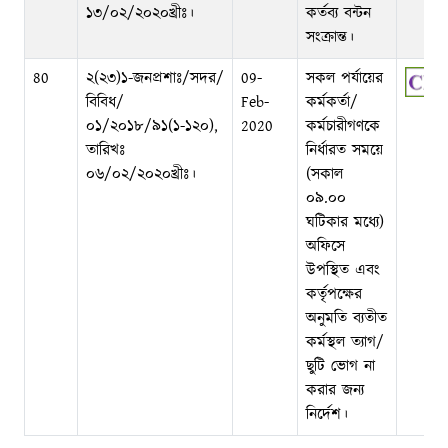
১৩/০২/২০২০খ্রীঃ।
কর্তব্য বন্টন
সংক্রান্ত।
80
২(২৩)১-জনপ্রশাঃ/সদর/
09-
সকল পর্যায়ের
বিবিধ/
Feb-
কর্মকর্তা/
০১/২০১৮/৯১(১-১২০),
2020
কর্মচারীগণকে
তারিখঃ
নির্ধারত সময়ে
০৬/০২/২০২০খ্রীঃ।
(সকাল
০৯.০০
ঘটিকার মধ্যে)
অফিসে
উপস্থিত এবং
কর্তৃপক্ষের
অনুমতি ব্যতীত
কর্মস্থল ত্যাগ/
ছুটি ভোগ না
করার জন্য
নির্দেশ।