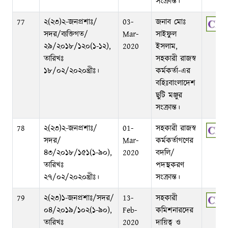
সংক্রান্ত।
77
২(২৩)২-জনপ্রশাঃ/
03-
জনাব মোঃ
সদর/ব্যক্তিগত/
Mar-
সাইফুল
২৯/২০১৮/১২০(১-১২),
2020
ইসলাম,
তারিখঃ
সহকারী রাজস্ব
১৮/০২/২০২০খ্রীঃ।
কর্মকর্তা-এর
বহিঃবাংলাদেশ
ছুটি মঞ্জুর
সংক্রান্ত।
78
২(২৩)২-জনপ্রশাঃ/
01-
সহকারী রাজস্ব
সদর/
Mar-
কর্মকর্তাগণের
৪৩/২০১৮/১৫১(১-৯০),
2020
বদলি/
তারিখঃ
পদস্থকরণ
২৭/০২/২০২০খ্রীঃ।
সংক্রান্ত।
79
২(২৩)১-জনপ্রশাঃ/সদর/
13-
সহকারী
০৪/২০১৯/১০২(১-৯০),
Feb-
কমিশনারদের
তারিখঃ
2020
দায়িত্ব ও