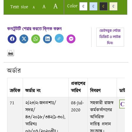
A
Color
A
Text size
C
C
C
C
A
কনটেন্টটি শেয়ার করতে ক্লিক করুন
অর্ডার
প্রকাশের
ক্রমিক
অর্ডার নং
তারিখ
বিবরণ
ডাউনল
71
২(২৩)২-জনপ্রশাঃ/
08-Jul-
সহকারী রাজস্ব
সদর/
2020
কর্মকর্তাগণের
৪৩/২০১৮/৩৪২(১-৩০),
অতিরিক্ত
তারিখঃ
দায়িত্ব প্রদান
০৬/০৭/২০২০খ্রীঃ।
সংক্রান্ত।