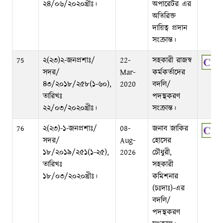
২৪/০৬/২০২০খ্রীঃ।
অপারেটর এর
অতিরিক্ত
দায়িত্ব প্রদান
সংক্রান্ত।
75
২(২৩)২-জনপ্রশাঃ/
22-
সহকারী রাজস্ব
সদর/
Mar-
কর্মকর্তাদের
৪৩/২০১৮/২৫৮(১-৬০),
2020
বদলি/
তারিখঃ
পদস্থকরণ
২২/০৩/২০২০খ্রীঃ।
সংক্রান্ত।
76
২(২৩)-১-জনপ্রশাঃ/
08-
জনাব জাকির
সদর/
Aug-
হোসের
১৮/২০১৯/২৫১(১-২৫),
2026
চৌধুরী,
তারিখঃ
সহকারী
১৮/০৩/২০২০খ্রীঃ।
কমিশনার
(চঃদাঃ)-এর
বদলি/
পদস্থকরণ