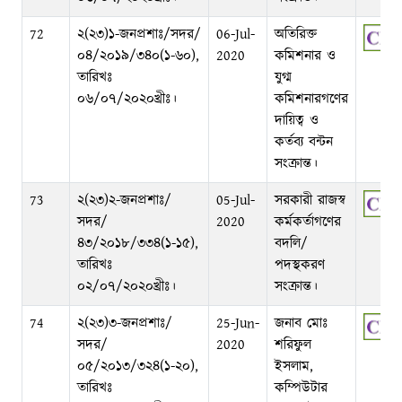
72
২(২৩)১-জনপ্রশাঃ/সদর/
06-Jul-
অতিরিক্ত
০৪/২০১৯/৩৪০(১-৬০),
2020
কমিশনার ও
তারিখঃ
যুগ্ম
০৬/০৭/২০২০খ্রীঃ।
কমিশনারগণের
দায়িত্ব ও
কর্তব্য বন্টন
সংক্রান্ত।
73
২(২৩)২-জনপ্রশাঃ/
05-Jul-
সরকারী রাজস্ব
সদর/
2020
কর্মকর্তাগণের
৪৩/২০১৮/৩৩৪(১-১৫),
বদলি/
তারিখঃ
পদস্থকরণ
০২/০৭/২০২০খ্রীঃ।
সংক্রান্ত।
74
২(২৩)৩-জনপ্রশাঃ/
25-Jun-
জনাব মোঃ
সদর/
2020
শরিফুল
০৫/২০১৩/৩২৪(১-২০),
ইসলাম,
তারিখঃ
কম্পিউটার