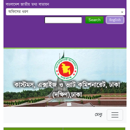
বাংলাদেশ জাতীয় তথ্য বাতায়ন
অফিসের ধরণ
English
Search
কাস্টমস, এক্সাইজ ও ভ্যাট কমিশনারেট, ঢাকা
(দক্ষিণ),ঢাকা
মেন্যু