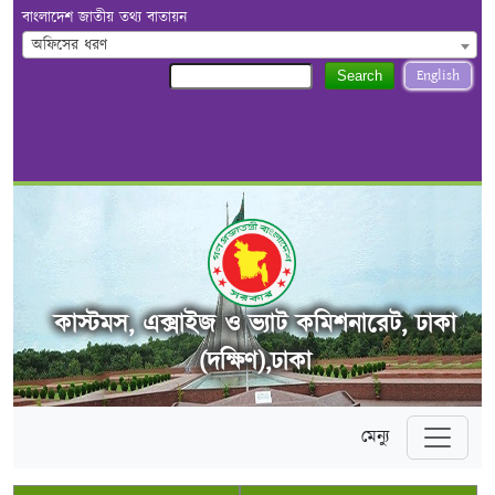
বাংলাদেশ জাতীয় তথ্য বাতায়ন
অফিসের ধরণ
English
Search
কাস্টমস, এক্সাইজ ও ভ্যাট কমিশনারেট, ঢাকা
(দক্ষিণ),ঢাকা
মেন্যু