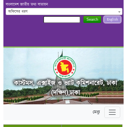
বাংলাদেশ জাতীয় তথ্য বাতায়ন
অফিসের ধরণ
English
Search
কাস্টমস, এক্সাইজ ও ভ্যাট কমিশনারেট, ঢাকা
(দক্ষিণ),ঢাকা
মেন্যু