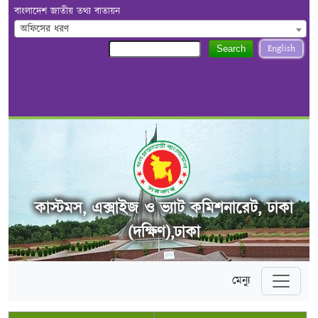
বাংলাদেশ জাতীয় তথ্য বাতায়ন
অফিসের ধরণ
English
Search
কাস্টমস, এক্সাইজ ও ভ্যাট কমিশনারেট, ঢাকা
(দক্ষিণ),ঢাকা
মেন্যু