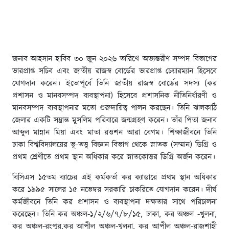
জনাব আহসান হাবিব ৩০ জুন ২০২৬ তারিখে অভ্যন্তরীণ সম্পদ বিভাগের
ভারপ্রাপ্ত সচিব এবং জাতীয় রাজস্ব বোর্ডের ভারপ্রাপ্ত চেয়ারম্যান হিসেবে
যোগদান করেন। ইতোপূর্বে তিনি জাতীয় রাজস্ব বোর্ডের সদস্য (কর
প্রশাসন ও মানবসম্পদ ব্যবস্থাপনা) হিসেবে প্রশাসনিক নীতিনির্ধারণী ও
মানবসম্পদ ব্যবস্থাপনার মতো গুরুদায়িত্ব পালন করছেন। তিনি ঝালকাঠি
জেলার একটি সম্ভ্রান্ত মুসলিম পরিবারে জন্মগ্রহণ করেন। তাঁর পিতা জনাব
আব্দুল মান্নান মিয়া এবং মাতা রওশন আরা বেগম। শিক্ষাজীবনে তিনি
ঢাকা বিশ্ববিদ্যালয়ের ভূ-তত্ত্ব বিজ্ঞান বিভাগ থেকে স্নাতক (সম্মান) ডিগ্রি ও
প্রথম শ্রেণীতে প্রথম স্থান অধিকার করে স্নাতকোত্তর ডিগ্রি অর্জন করেন।
বিসিএস ১৫তম ব্যাচের এই কর্মকর্তা কর ক্যাডারে প্রথম স্থান অধিকার
করে ১৯৯৫ সালের ১৫ নভেম্বর সরকারি চাকরিতে যোগদান করেন। দীর্ঘ
কর্মজীবনে তিনি কর প্রশাসন ও ব্যবস্থাপনা দক্ষতার সাথে পরিচালনা
করেছেন। তিনি কর অঞ্চল-১/২/৬/৭/৮/১৫, ঢাকা, কর অঞ্চল -খুলনা,
কর অঞ্চল-রংপুর,কর আপীল অঞ্চল-খুলনা, কর আপীল অঞ্চল-রাজশাহী