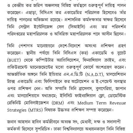
ও কেন্দ্রীয় কর জরিপ অঞ্চলসহ বিভিন্ন কর্মস্থলে গুরুত্বপূর্ণ দায়িত্ব পালন
করেছেন। এছাড়া, বিসিএস কর একাডেমির পরিচালক হিসেবেও তাঁর
দায়িত্ব পালনের অভিজ্ঞতা রয়েছে। প্রশাসনিক কর্মদক্ষতার স্বাক্ষর হিসেবে
তিনি সেন্ট্রাল ইন্টেলিজেন্স সেল (সিআইসি) এবং কর পরিদর্শন
পরিদপ্তরের মহাপরিচালক ও অতিরিক্ত মহাপরিচালক পদে আসীন ছিলেন।
তিনি পেশাগত মানোন্নয়নে দেশে-বিদেশে অসংখ্য প্রশিক্ষণ গ্রহণ
করেছেন। স্থানীয় পর্যায়ে তিনি বিসিএস (কর) একাডেমি ও বুয়েট
(BUET) থেকে কম্পিউটার অ্যাপ্রিসিয়েশন, ফিন্যান্সিয়াল ক্রাইম, এবং
প্রকিউরমেন্ট ম্যানেজমেন্টের মতো গুরুত্বপূর্ণ কোর্সে অংশগ্রহণ করেন।
আন্তর্জাতিক অঙ্গনে তিনি ইন্ডিয়ার এন.এ.ডি.টি (N.A.D.T), মালয়েশিয়ান
ট্যাক্স একাডেমি এবং ফিলিপাইনে কর অটোমেশন ও ই-পেমেন্ট ব্যবস্থার
ওপর প্রশিক্ষণ নেন। অতি সম্প্রতি তিনি ব্রাসেলস, বুলগেরিয়া, জাপান
এবং মালয়েশিয়াতে যথাক্রমে; ইলিসিট ফাইন্যান্সিয়াল ফ্লো, ডোমেস্টিক
রেভিনিউ মোবিলাইজেশন (DRM) এবং Medium Term Revenue
Strategies (MTRS) বিষয়ক উচ্চতর প্রশিক্ষণ সম্পন্ন করেছেন।
জনাব আহসান হাবিব কর্মজীবনে অত্যন্ত সৎ, মেধাবী, দক্ষ ও সদালাপী
কর্মকর্তা হিসেবে সুপরিচিত। ঢাকা বিশ্ববিদ্যালয়ে অধ্যয়নকালে তিনি বিভিন্ন