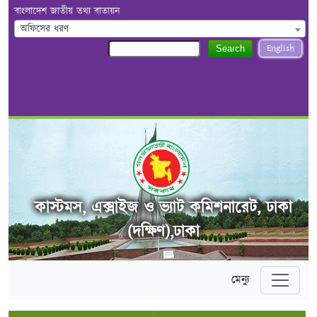
বাংলাদেশ জাতীয় তথ্য বাতায়ন
অফিসের ধরণ
English
Search
কাস্টমস, এক্সাইজ ও ভ্যাট কমিশনারেট, ঢাকা
(দক্ষিণ),ঢাকা
মেন্যু