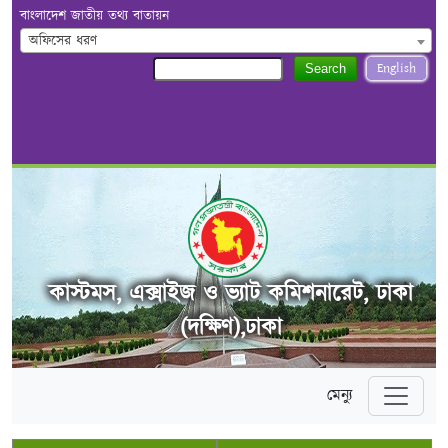
বাংলাদেশ জাতীয় তথ্য বাতায়ন
অফিসের ধরণ
English
Search
কাস্টমস, এক্সাইজ ও ভ্যাট কমিশনারেট, ঢাকা
(দক্ষিণ),ঢাকা
মেন্যু