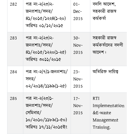
282
পত্র নং-২(২৩)২-
01-
বদলি আদেশ,
জনপ্রশাঃ/সদর/
Dec-
সহকারী রাজস্ব
৪১/২০১৫/১২২৪(১-২০)
2015
কর্মকর্তা
তারিখঃ ০১/১২/২০১৫
283
পত্র নং-২(২৩)২-
30-
সহকারী রাজস্ব
জনপ্রশাঃ/সদর/
Nov-
কর্মকর্তাদের বদলী
৪১/২০১৫/১২২০(১-২৫)
2015
আদেশ।
তারিখঃ ৩০১১/২০১৫
284
পত্র নং-২(৭)১-জনপ্রশাঃ/
23-
অতিরিক্ত দায়িত্ব
সদর/
Nov-
০২/২০১৪/১১৯৯(১-২৫)
2015
285
পত্র নং-২(২৩)১-
17-
RTI
জনপ্রশাঃ/সদর/
Nov-
Implementation
সেমিনার/
2015
&E-waste
১০/২০১০/১১৮৯(১-৫০)
Management
তারিখঃ ১৭/১১/২০১৫ইং
Training.