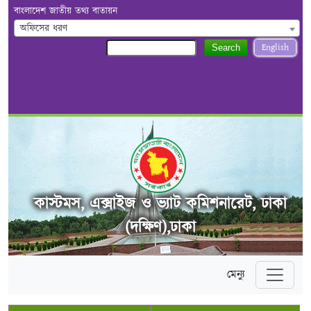
বাংলাদেশ জাতীয় তথ্য বাতায়ন
অফিসের ধরণ
English
Search
কাস্টমস, এক্সাইজ ও ভ্যাট কমিশনারেট, ঢাকা
(দক্ষিণ),ঢাকা
মেন্যু