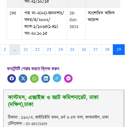
তাং-২১/১০/১৫
290
পত্র নং-২(২২)-জনপ্রশাঃ/
20-
সংশোধিত অফিস
সদর/৪/২০০২/
Oct-
আদেশ
অংশ-১/১০৬৫(১-৪১)
2015
তাং-২০.১০.১৫
2
...
21
22
23
24
25
26
27
28
29
কনটেন্টটি শেয়ার করতে ক্লিক করুন
কাস্টমস, এক্সাইজ ও ভ্যাট কমিশনারেট, ঢাকা
(দক্ষিণ),ঢাকা
ঠিকানা : ১৬০/এ, আইডিইবি ভবন, ৪র্থ ও ৫ম তলা, কাকরাইল, ঢাকা
টেলিফোন : 02-48315459