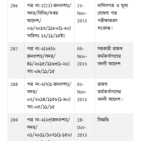
286
পত্র নং-2(23)-জনপ্রশাঃ/
15-
দাখিলপত্র ও মূল্য
সদর/বিবিধ/দপ্তর
Nov-
ঘোষণা পত্র
আদেশ/
2015
পরীক্ষাকরণ
০৬/২০১৩/১১৮০(১-২০)
সংক্রান্ত।
তারিখঃ ১২/১১/১৫ইং
287
পত্র নং-২(২৩)২-
09-
সহকারী রাজস্ব
জনপ্রশাঃ/সদর/
Nov-
কর্মকর্তাগণের
৪১/২০১৫/১১৬৩(১-২০)
2015
বদলী আদেশ
তাং-০৯/১১/১৫
288
পত্র নং-২(৭)১-জনপ্রশাঃ/
05-
রাজস্ব
সদর/
Nov-
কর্মকর্তাগণের
০২/২০১৪/১১৫৮(১-৯০)
2015
বদলী আদেশ।
তাং-০৫/১১/১৫
289
পত্র নং-২(২৩)জনপ্রশাঃ/
28-
বিজ্ঞপ্তি
সদর/
Oct-
০১/২০১১/১০৭১(১-১৫০)
2015