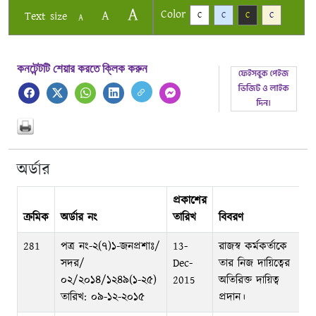
A
Color
A
Text size
C
C
C
C
A
কনটেন্টটি শেয়ার করতে ক্লিক করুন
অর্ডার
প্রকাশের
ক্রমিক
অর্ডার নং
তারিখ
বিবরণ
ড
281
পত্র নং-২(৭)১-জনপ্রশাঃ/
13-
রাজস্ব কর্মকর্তাকে
সদর/
Dec-
তার নিজ দায়িত্বের
০২/২০১৪/১২৪৯(১-২৫)
2015
অতিরিক্ত দায়িত্ব
তারিখ: ০৯-১২-২০১৫
প্রদান।