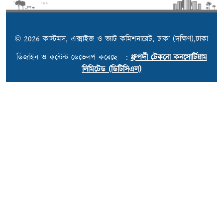
© 2026 কাস্টমস, এক্সাইজ ও ভ্যাট কমিশনারেট, ঢাকা (দক্ষিণ),ঢাকা
ডিজাইন ও কন্টেন্ট ডেভেলপ করেছে :
ধ্রুপদী টেকনো কনসোর্টিয়াম
লিমিটেড (ডিটিসিএল)