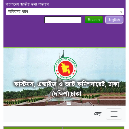
বাংলাদেশ জাতীয় তথ্য বাতায়ন
অফিসের ধরণ
English
Search
কাস্টমস, এক্সাইজ ও ভ্যাট কমিশনারেট, ঢাকা
(দক্ষিণ),ঢাকা
মেন্যু