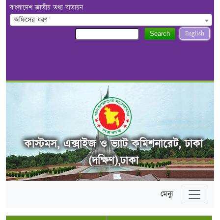
বাংলাদেশ জাতীয় তথ্য বাতায়ন
অফিসের ধরণ
English
Search
কাস্টমস, এক্সাইজ ও ভ্যাট কমিশনারেট, ঢাকা
(দক্ষিণ),ঢাকা
মেন্যু